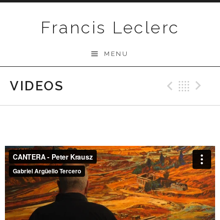
Passer au contenu
Francis Leclerc
MENU
VIDEOS
Previo
Ret
N