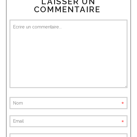
LAISSER UN
COMMENTAIRE
oblig
oblig
(non